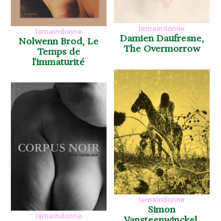
lamaindonne
lamaindonne
Damien Daufresne,
Nolwenn Brod, Le
The Overmorrow
Temps de
l'immaturité
lamaindonne
Simon
lamaindonne
Vansteenwinckel,