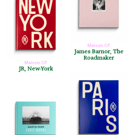
Maison CF
James Barnor, The
Roadmaker
Maison CF
JR, New-York