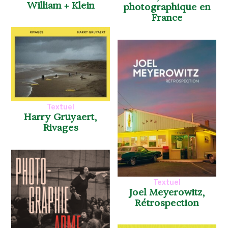
William + Klein
photographique en
France
Textuel
Harry Gruyaert,
Rivages
Textuel
Joel Meyerowitz,
Rétrospection