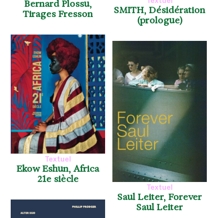
Textuel
Bernard Plossu,
SMITH, Désidération
Tirages Fresson
(prologue)
Textuel
Ekow Eshun, Africa
21e siècle
Textuel
Saul Leiter, Forever
Saul Leiter