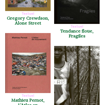
Textuel
Gregory Crewdson,
Alone Street
Textuel
Tendance floue,
Fragiles
Textuel
Mathieu Pernot,