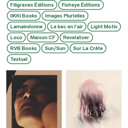
Filigranes Éditions
Fisheye Éditions
IIKKI Books
Images Plurielles
Lamaindonne
Le bec en l'air
Light Motiv
Loco
Maison CF
Revelatoer
RVB Books
Sun/Sun
Sur La Crête
Textuel