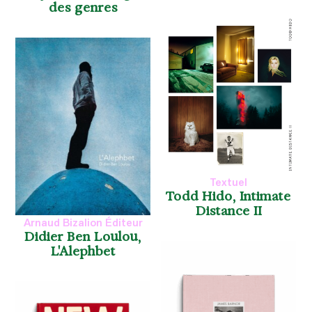
des genres
Textuel
Todd Hido, Intimate
Distance II
Arnaud Bizalion Éditeur
Didier Ben Loulou,
L'Alephbet