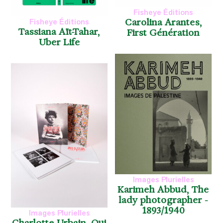
Fisheye Éditions
Carolina Arantes,
Fisheye Éditions
Tassiana Aït-Tahar,
First Génération
Uber Life
Images Plurielles
Karimeh Abbud, The
lady photographer -
1893/1940
Images Plurielles
Charlotte Urbain, Qui