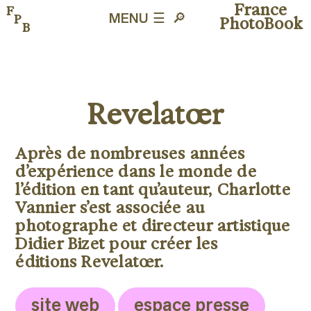
France
F
P
MENU ☰
🔎︎
PhotoBook
B
Revelatœr
Après de nombreuses années
d’expérience dans le monde de
l’édition en tant qu’auteur, Charlotte
Vannier s’est associée au
photographe et directeur artistique
Didier Bizet pour créer les
éditions Revelatœr.
site web
espace presse