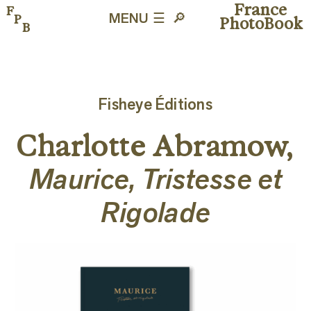
France
F
P
MENU ☰
🔎︎
PhotoBook
B
Fisheye Éditions
Charlotte Abramow,
Maurice, Tristesse et
Rigolade