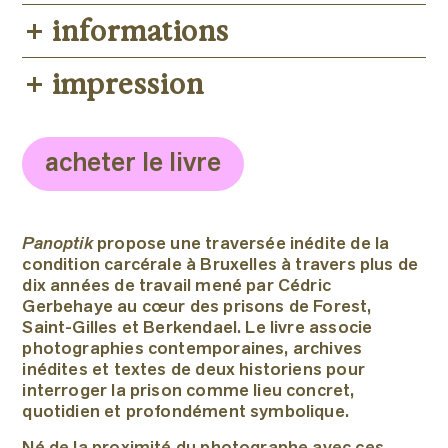
Photographies : Cédric Gerbehaye
informations
Texte: : Xavier Rousseaux, Harald
impression
23 × 30 cm, 208 pages
Deceulaer, Vincent Spronck
Couverture cartonnée, toilée
Conception graphique : Atelier
Faenza Printing Spa, Italie
Pentagon
190 photographies en noir et blanc et
acheter le livre
en couleurs
Texte français / anglais
Panoptik
propose une traversée inédite de la
Parution : Mai 2026
condition carcérale à Bruxelles à travers plus de
ISBN 978-2-36744-207-5
dix années de travail mené par Cédric
Gerbehaye au cœur des prisons de Forest,
Prix : 50 €
Saint-Gilles et Berkendael. Le livre associe
photographies contemporaines, archives
inédites et textes de deux historiens pour
interroger la prison comme lieu concret,
quotidien et profondément symbolique.