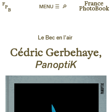
France
F
P
MENU ☰
🔎︎
PhotoBook
B
Le Bec en l'air
Cédric Gerbehaye,
PanoptiK