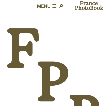
France
MENU ☰
🔎︎
PhotoBook
F
P