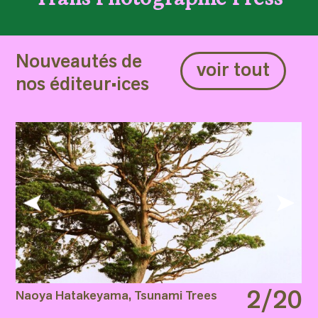
Nouveautés de
voir tout
nos éditeur•ices
2/20
Naoya Hatakeyama, Tsunami Trees
Ós
S