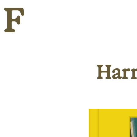
F
Harr