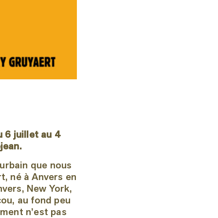
e
6 juillet au 4
jean.
 urbain que nous
t, né à Anvers en
nvers, New York,
cou, au fond peu
ement n’est pas