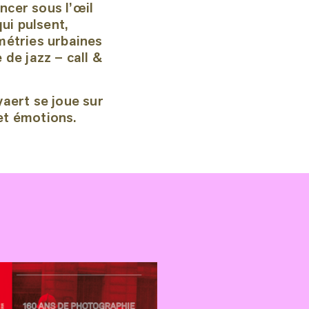
ncer sous l’œil
ui pulsent,
étries urbaines
de jazz – call &
aert se joue sur
et émotions.