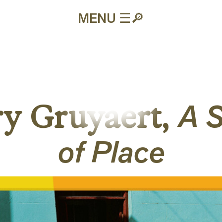
MENU ☰
🔎︎
Textuel
A 
y Gruyaert,
of Place