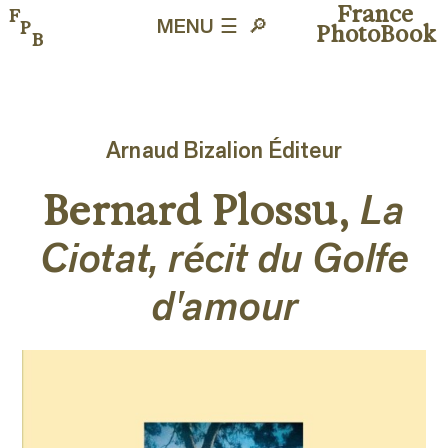
France
F
P
MENU ☰
🔎︎
PhotoBook
B
Arnaud Bizalion Éditeur
La
Bernard Plossu,
Ciotat, récit du Golfe
d'amour