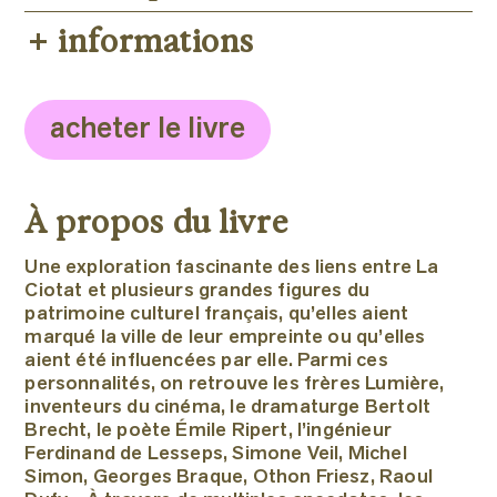
informations
Photographies : Bernard Plossu
Textes de Jean-Louis Tixier, Michel
Cornille et Marie-Paule Vial
Format : 23,5 x 28,5 cm
Couverture souple
acheter le livre
176 pages
Bernard Plossu : 100 photographies
NB et couleur
À propos du livre
Parution : 12 Mars 2026
Une exploration fascinante des liens entre La
ISBN 978-2-36980-222-8
Ciotat et plusieurs grandes figures du
Prix : 45 €
patrimoine culturel français, qu’elles aient
marqué la ville de leur empreinte ou qu’elles
aient été influencées par elle. Parmi ces
personnalités, on retrouve les frères Lumière,
inventeurs du cinéma, le dramaturge Bertolt
Brecht, le poète Émile Ripert, l’ingénieur
Ferdinand de Lesseps, Simone Veil, Michel
Simon, Georges Braque, Othon Friesz, Raoul