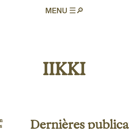
MENU ☰
🔎︎
IIKKI
en
Dernières publica
s