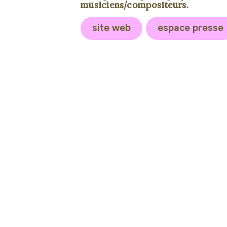
musiciens/compositeurs.
site web
espace presse