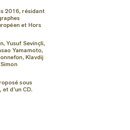
s 2016, résidant
ographes
uropéen et Hors
 Yusuf Sevinçli,
 Masao Yamamoto,
Bonnefon, Klavdij
, Simon
proposé sous
, et d’un CD.