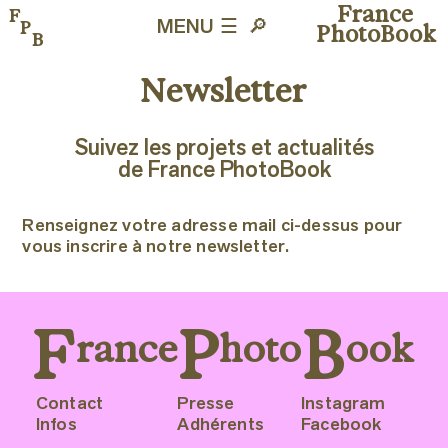
France
F
P
MENU ☰
🔎︎
PhotoBook
B
Newsletter
Suivez les projets et actualités
de France PhotoBook
Renseignez votre adresse mail ci-dessus pour
vous inscrire à notre newsletter.
F
P
B
rance
hoto
ook
Contact
Presse
Instagram
Infos
Adhérents
Facebook