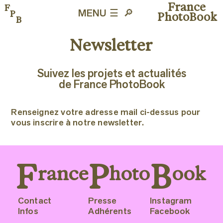
France
F
P
MENU ☰
🔎︎
PhotoBook
B
Newsletter
Suivez les projets et actualités
de France PhotoBook
Renseignez votre adresse mail ci-dessus pour
vous inscrire à notre newsletter.
F
P
B
rance
hoto
ook
Contact
Presse
Instagram
Infos
Adhérents
Facebook